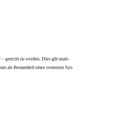
– ge­recht zu werden. Dies gilt un­ab­
rum als Bestand­teil eines ver­netzen Sys­