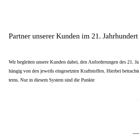
Leitwert
Mess-Systeme
Leitwert
Druck
Systeme
Partner unserer Kunden im 21. Jahrhundert
Anzeigen
Systeme
Leitwert
Mess-Systeme
Wir begleiten unsere Kunden dabei, den Anfor­de­rungen des 21. Jah
Anzeigen digital
Mess-Systeme
hängig von den jeweils ein­ge­setzten Kraft­stoffen. Hier­bei be­trac
Systeme
tems. Nur in diesem System sind die
Punkte
Anzeigen
Anzeigen analog
Anzeigen
Mess-Systeme
Anzeigen digital
SERVICE
Anzeigen digital
Anzeigen
Anzeigen analog
QUALITÄT
Anzeigen analog