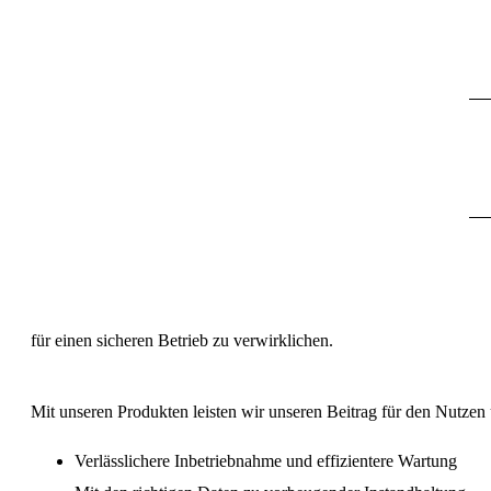
Anzeigen digital
AKTUELLES
SERVICE
SERVICE
Messen
Anzeigen analog
QUALITÄT
QUALITÄT
KARRIERE
AKTUELLES
SERVICE
AKTUELLES
Messen
DE
für einen sicheren Betrieb zu verwirklichen.
QUALITÄT
Messen
Mit unseren Produkten leisten wir unseren Beitrag für den Nutzen
KARRIERE
AKTUELLES
EN
KARRIERE
Verlässlichere Inbetriebnahme und effizientere Wartung