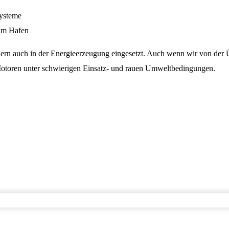
Systeme
zum Hafen
dern auch in der Ener­gie­er­zeugung ein­ge­setzt. Auch wenn wir von 
r Motoren unter schwierigen Einsatz- und rauen Umweltbedingungen.