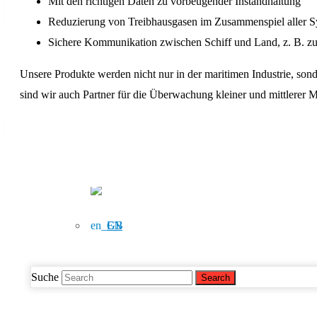
Mit den richtigen Daten zu vorbeugender Instandhaltung
Suche
DE
Reduzierung von Treibhausgasen im Zusammenspiel aller 
Messen
DE
Sichere Kommunikation zwischen Schiff und Land, z. B. 
Unsere Produkte werden nicht nur in der maritimen Industrie, son
EN
KARRIERE
sind wir auch Partner für die Über­wachung kleiner und mittlere
EN
Suche
DE
Suche
EN
Suche