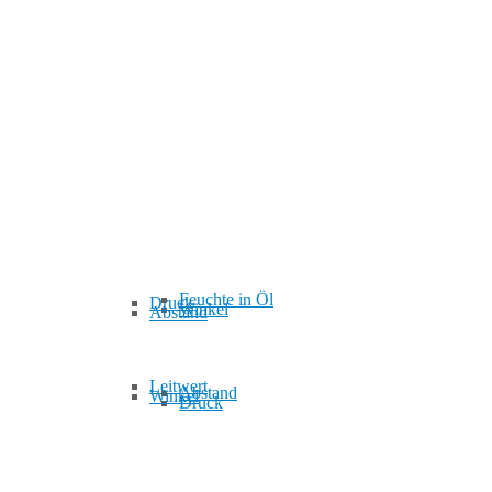
Magnetfeld
Zubehör/Auswerter
Feuchte in Öl
Trübung
Trübung
Feuchte in Öl
Abstand
Zubehör/Auswerter
Zubehör/Auswerter
Abstand
Winkel
Feuchte in Öl
Feuchte in Öl
Druck
Winkel
Abstand
Leitwert
Abstand
Winkel
Druck
Systeme
Druck
Winkel