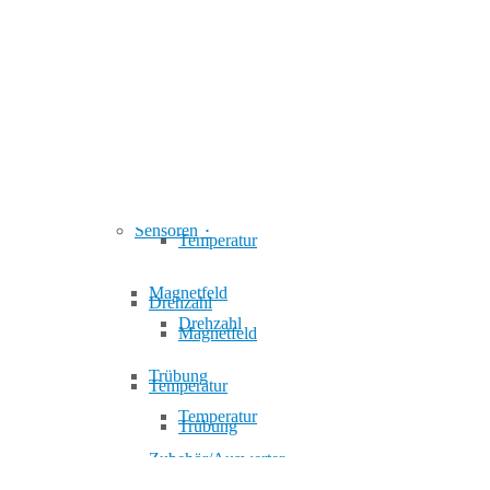
Sensoren
Unsere Partner
Unsere Partner
Sensoren
Drehzahl
PRODUKTE
PRODUKTE
Drehzahl
Temperatur
Sensoren
Sensoren
Temperatur
Magnetfeld
Drehzahl
Drehzahl
Magnetfeld
Trübung
Temperatur
Temperatur
Trübung
Zubehör/Auswerter
Magnetfeld