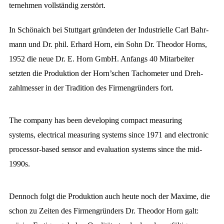
ter­neh­men voll­ständig zerstört.
In Schönaich bei Stuttgart grün­de­ten der In­dus­trielle Carl Bahr­
mann und Dr. phil. Erhard Horn, ein Sohn Dr. Theo­dor Horns,
1952 die neue Dr. E. Horn GmbH. An­fangs 40 Mit­ar­bei­ter
setz­ten die Pro­duk­tion der Horn’schen Tacho­meter und Dreh­
zahl­messer in der Tra­di­tion des Firmen­gründers fort.
The company has been developing com­pact mea­­­­sur­­­­ing
systems, electrical mea­sur­ing systems since 1971 and elec­tronic
processor-based sensor and eval­u­a­tion systems since the mid-
1990s.
Dennoch folgt die Pro­duk­tion auch heute noch der Ma­xi­me, die
schon zu Zeiten des Firmen­gründers Dr. Theo­dor Horn galt: