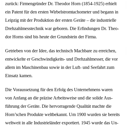
zurück: Firmen­gründer Dr. Theo­dor Horn (1854-1925) er­hielt
Search
EN
Exhibitions
ein Patent für den ersten Wirbel­strom­tacho­meter und begann in
EN
Leipzig mit der Pro­duk­tion der ersten Geräte – die in­dus­trielle
Dreh­zahl­mess­technik war ge­bo­ren. Die Er­fin­dungen Dr. Theo­
DE
CAREER
dor Horns sind bis heu­te der Grund­stein der Firma.
DE
Getrieben von der Idee, das tech­nisch Mach­bare zu er­reichen,
Search
entwickelte er Ge­schwin­dig­keits- und Dreh­zahl­messer, die vor
EN
Search
allem im Ma­schi­nen­­bau sowie in der Luft- und See­fahrt zum
Ein­satz kamen.
Die Vor­aus­setzung für den Erfolg des Unter­nehmens wa­ren
DE
von An­fang an die prä­zise Arbeits­weise und die solide Aus­
führung der Geräte. Die hervor­ragende Qua­li­tät mach­te die
Search
Horn’schen Pro­dukte welt­bekannt. Um 1900 wurden sie bereits
welt­weit in alle In­dus­trie­länder ex­por­tiert. 1945 wurde das Un­