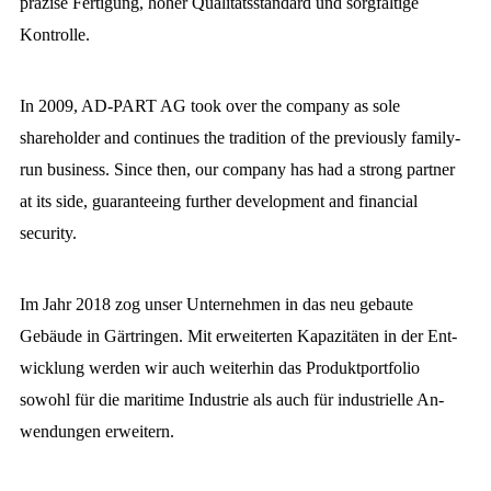
prä­zise Fer­ti­gung, hoher Qua­li­täts­stan­dard und sorg­fältige
Kontrolle.
In 2009, AD-PART AG took over the com­pany as sole
shareholder and con­tin­ues the tradition of the previously family-
run business. Since then, our com­pany has had a strong partner
at its side, guar­an­tee­ing further de­vel­op­ment and financial
security.
Im Jahr 2018 zog unser Unter­nehmen in das neu ge­baute
Gebäude in Gärtringen. Mit er­wei­ter­ten Kapa­zi­täten in der Ent­
wicklung werden wir auch weiter­hin das Pro­dukt­port­folio
sowohl für die mari­time In­dus­­trie als auch für in­dus­trielle An­
wendungen erweitern.