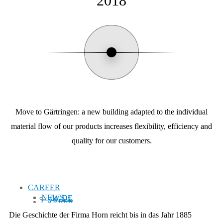
2018
Digital displays
NEWS
SERVICE
SERVICE
Exhibitions
Analog displays
QUALITY
QUALITY
CAREER
NEWS
Move to Gärtringen: a new building adapted to the individual
SERVICE
NEWS
material flow of our products increases flexibility, efficiency and
quality for our customers.
Exhibitions
EN
QUALITY
Exhibitions
CAREER
NEWS
DE
CAREER
Die Geschichte der Firma Horn reicht bis in das Jahr 1885