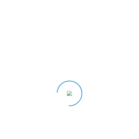
RECENT POSTS
all about automation Düsseldorf, 14. – 15.10.26
Rostocker Großmotorentagung, 13. – 14.10.26
SMM Hamburg, 1. -4.09.26
Posidonia 1. – 5.06.26
all about automation Wels, 20. – 21.05.26
Prev
Next