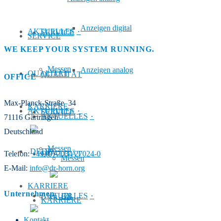
Anzeigen digital
AKTUELLES
SERVICE
SERVICE
WE KEEP YOUR SYSTEM RUNNING.
Messen
Anzeigen analog
QUALITÄT
QUALITÄT
OFFICE
Max-Planck-Straße 34
KARRIERE
AKTUELLES
SERVICE
AKTUELLES
71116 Gärtringen
Deutschland
Messen
DE
QUALITÄT
Telefon:
+49 (0) 7034 27024-0
Messen
E-Mail:
info@dr-horn.org
KARRIERE
Unternehmen
AKTUELLES
EN
KARRIERE
Kontakt