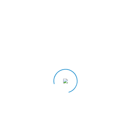
ittelpunkt wie die Beratung zu praxistauglichen Lösungen für die digi
Region dichter und schneller mit potenziellen Interessenten und beste